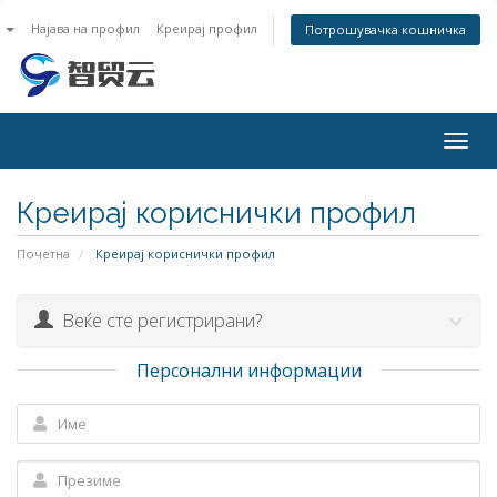
n
Најава на профил
Креирај профил
Потрошувачка кошничка
Togg
navig
Креирај кориснички профил
Почетна
Креирај кориснички профил
Веќе сте регистрирани?
Персонални информации