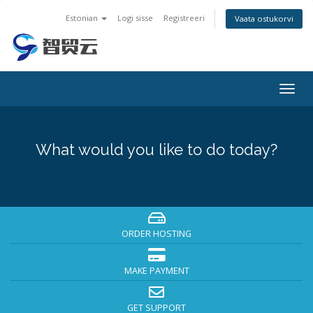
Estonian
Logi sisse
Registreeri
Vaata ostukorvi
Togg
navig
What would you like to do today?
ORDER HOSTING
MAKE PAYMENT
GET SUPPORT