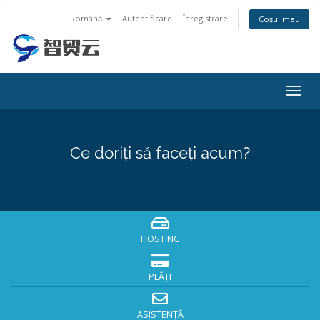
Română
Autentificare
Înregistrare
Coșul meu
Togg
navig
Ce doriți să faceți acum?
HOSTING
PLĂȚI
ASISTENȚĂ