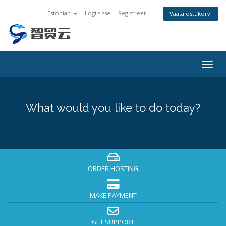
Estonian
Logi sisse
Registreeri
Vaata ostukorvi
Togg
navig
What would you like to do today?
ORDER HOSTING
MAKE PAYMENT
GET SUPPORT