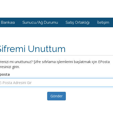
i Bankası
Sunucu/Ağ Durumu
Satış Ortaklığı
İletişim
Şifremi Unuttum
frenizi mi unuttunuz? Şifre sıfırlama işlemlerini başlatmak için EPosta
resinizi girin.
posta
Gönder