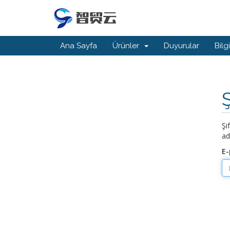
Ana Sayfa
Ürünler
Duyurular
Bilg
Şi
ad
E-