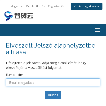
Magyar
Bejelentkezés
Regisztráció
Kosár megtekintése
Togg
navig
Elveszett Jelszó alaphelyzetbe
állítása
Elfelejtette a jelszavát? Adja meg e-mail címét, hogy
elkezdődjön a visszaállítási folyamat.
E-mail cím
Küldés