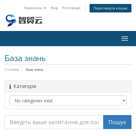
Українська
Вхід
Реєстрація
Переглянути кошик
Togg
navig
База знань
Головна
База знань
Категорія