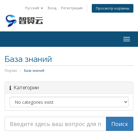
Русский
Вход
Регистрация
Просмотр корзины
Togg
navig
База знаний
Портал
База знаний
Категории