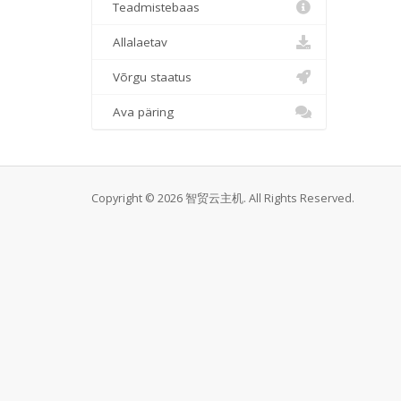
Teadmistebaas
Allalaetav
Võrgu staatus
Ava päring
Copyright © 2026 智贸云主机. All Rights Reserved.