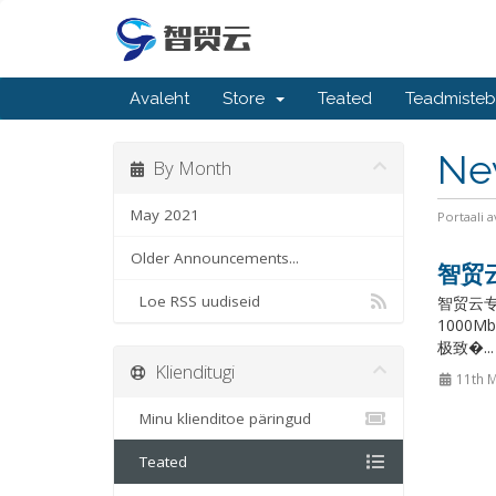
Avaleht
Store
Teated
Teadmiste
Ne
By Month
May 2021
Portaali a
Older Announcements...
智贸
Loe RSS uudiseid
智贸云专
1000
极致�..
Klienditugi
11th 
Minu klienditoe päringud
Teated