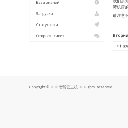
我们是无
База знаний
湾机房的
Загрузки
请注意
Статус сети
Вторни
Открыть тикет
« Наз
Copyright © 2026 智贸云主机. All Rights Reserved.