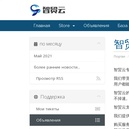
Главная
Store
Объявления
База
智
по месяцу
Май 2021
Портал
более ранние новости...
智贸云专
我们带宽
Просмотр RSS
用户都
智贸云
Поддержка
不掉速
智贸云
Мои тикеты
我们提
Объявления
购买服务